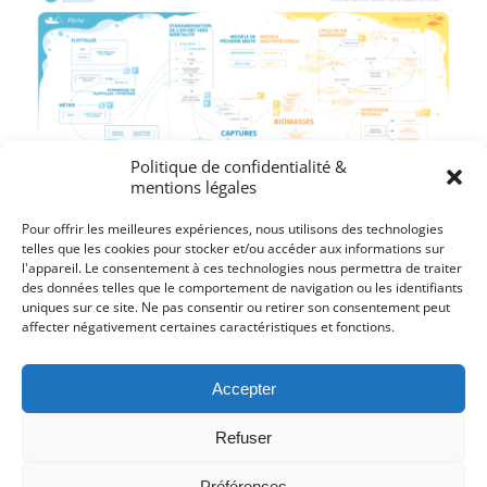
Politique de confidentialité &
mentions légales
Pour offrir les meilleures expériences, nous utilisons des technologies
telles que les cookies pour stocker et/ou accéder aux informations sur
l'appareil. Le consentement à ces technologies nous permettra de traiter
des données telles que le comportement de navigation ou les identifiants
uniques sur ce site. Ne pas consentir ou retirer son consentement peut
Représentation graphique du modèle
affecter négativement certaines caractéristiques et fonctions.
ISIS-Fish
Accepter
[...]
Refuser
24 août 2021
|
Boite à outils infographiques
Lire la suite
Préférences